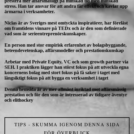
prestera mer affärsmässigt på minskad tid med minskad
stress. Han tar ansvar för att andra får effekt och kavlar upp
ärmarna i verksamheter.
Niclas är av Sveriges mest omtyckta inspiratörer, har föreläst
om framtidens vinnare på TEDx och är den som definierade
vad som är serieentreprenörskunskaper.
En person med stor empirisk erfarenhet av bolagsbyggande,
beteendevetenskap, affärsmodeller och prestationskunskap
Arbetar med Private Equity, VC och som growth partner via
SEH. I praktiken lägger han störst fokus på att utveckla egna
koncernens bolag med stort fokus på få saker i taget med
långsiktigt fokus på att bygga en verksamhet i taget
Denna hemsida är av mer allmänt inriktad mot affärsmässig
prestation och för den som är intresserad av tidigare äventyr
och elithockey
TIPS - SKUMMA IGENOM DENNA SIDA
FÖR ÖVERBLICK