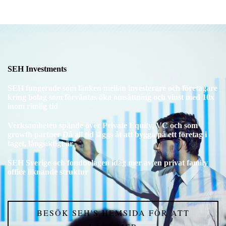
SEH Investments
SEH fungerade som länken mellan investerare och företagare
kring bolag som förväntas öka omsättning och vinst med 10x
inom rimlig tid
Verksamheten spände över Private Equity, VC och som
growth partner Då all tid läggs åt att bygga på ett företag i
taget, långsiktigt är
SEH Sverige och fondbolagen idag mer av en privat family
office liknande struktur
BESÖK SEH'S HEMSIDA FÖR ATT