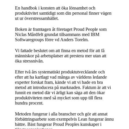
En handbok i konsten att öka lönsamhet och
produktivitet samtidigt som din personal finner vägen
ut ur överstressamhället.
Boken är framtagen åt företaget Proud People som
Niclas Mårdfelt grundat tillsammans med IBM
Softwaregroups förre vd Anders Torelm.
Vi fattade beslutet om att finna en metod för att få
människor på arbetsplatser att prestera mer utan att
öka stressnivån.
Efter två års systematiskt produktutvecklande och
efter att ha kartlagt vad många av världens ledande
experter forskat fram, kände vi att vi hade en bra
metod att introducera på marknaden. Faktum är att vi
funnit en metod där vi ärligt kan säga att den ökar
produktiviteten med så mycket som upp till flera
hundra procent.
Metoden fungerar i alla branscher och gör att annat
förbättringsarbete som exempelvis Lean fungerar ännu
bättre. Bäst fungerar Proud Peoples kunskaper i