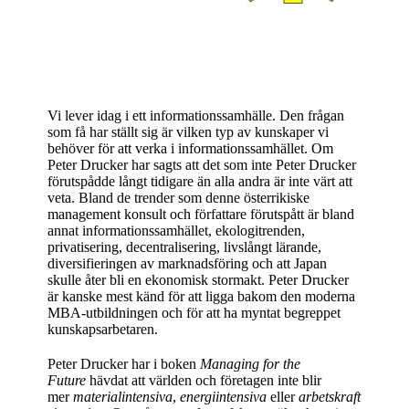
Vi lever idag i ett informationssamhälle. Den frågan
som få har ställt sig är vilken typ av kunskaper vi
behöver för att verka i informationssamhället. Om
Peter Drucker har sagts att det som inte Peter Drucker
förutspådde långt tidigare än alla andra är inte värt att
veta. Bland de trender som denne österrikiske
management konsult och författare förutspått är bland
annat informationssamhället, ekologitrenden,
privatisering, decentralisering, livslångt lärande,
diversifieringen av marknadsföring och att Japan
skulle åter bli en ekonomisk stormakt. Peter Drucker
är kanske mest känd för att ligga bakom den moderna
MBA-utbildningen och för att ha myntat begreppet
kunskapsarbetaren.
Peter Drucker har i boken
Managing for the
Future
hävdat att världen och företagen inte blir
mer
materialintensiva
,
energiintensiva
eller
arbetskraft