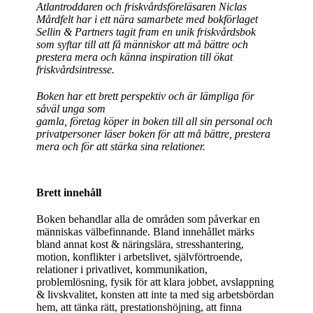
Atlantroddaren och friskvårdsföreläsaren Niclas
Mårdfelt har i ett nära samarbete med bokförlaget
Sellin & Partners tagit fram en unik friskvårdsbok
som syftar till att få människor att må bättre och
prestera mera och känna inspiration till ökat
friskvårdsintresse.
Boken har ett brett perspektiv och är lämpliga för
såväl unga som
gamla, företag köper in boken till all sin personal och
privatpersoner läser boken för att må bättre, prestera
mera och för att stärka sina relationer.
Brett innehåll
Boken behandlar alla de områden som påverkar en
människas välbefinnande. Bland innehållet märks
bland annat kost & näringslära, stresshantering,
motion, konflikter i arbetslivet, självförtroende,
relationer i privatlivet, kommunikation,
problemlösning, fysik för att klara jobbet, avslappning
& livskvalitet, konsten att inte ta med sig arbetsbördan
hem, att tänka rätt, prestationshöjning, att finna