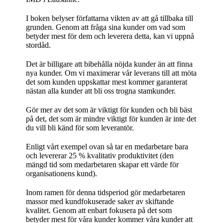
I boken belyser författarna vikten av att gå tillbaka till
grunden. Genom att fråga sina kunder om vad som
betyder mest för dem och leverera detta, kan vi uppnå
stordåd.
Det är billigare att bibehålla nöjda kunder än att finna
nya kunder. Om vi maximerar vår leverans till att möta
det som kunden uppskattar mest kommer garanterat
nästan alla kunder att bli oss trogna stamkunder.
Gör mer av det som är viktigt för kunden och bli bäst
på det, det som är mindre viktigt för kunden är inte det
du vill bli känd för som leverantör.
Enligt vårt exempel ovan så tar en medarbetare bara
och levererar 25 % kvalitativ produktivitet (den
mängd tid som medarbetaren skapar ett värde för
organisationens kund).
Inom ramen för denna tidsperiod gör medarbetaren
massor med kundfokuserade saker av skiftande
kvalitet. Genom att enbart fokusera på det som
betyder mest för våra kunder kommer våra kunder att