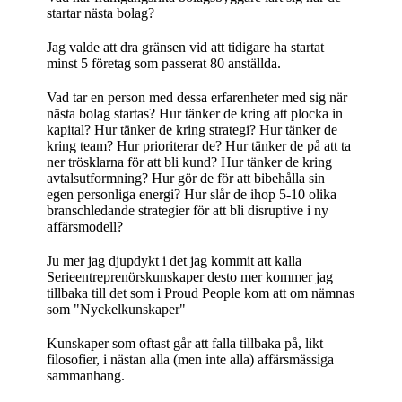
startar nästa bolag?
Jag valde att dra gränsen vid att tidigare ha startat
minst 5 företag som passerat 80 anställda.
Vad tar en person med dessa erfarenheter med sig när
nästa bolag startas? Hur tänker de kring att plocka in
kapital? Hur tänker de kring strategi? Hur tänker de
kring team? Hur prioriterar de? Hur tänker de på att ta
ner trösklarna för att bli kund? Hur tänker de kring
avtalsutformning? Hur gör de för att bibehålla sin
egen personliga energi? Hur slår de ihop 5-10 olika
branschledande strategier för att bli disruptive i ny
affärsmodell?
Ju mer jag djupdykt i det jag kommit att kalla
Serieentreprenörskunskaper desto mer kommer jag
tillbaka till det som i Proud People kom att om nämnas
som "Nyckelkunskaper"
Kunskaper som oftast går att falla tillbaka på, likt
filosofier, i nästan alla (men inte alla) affärsmässiga
sammanhang.