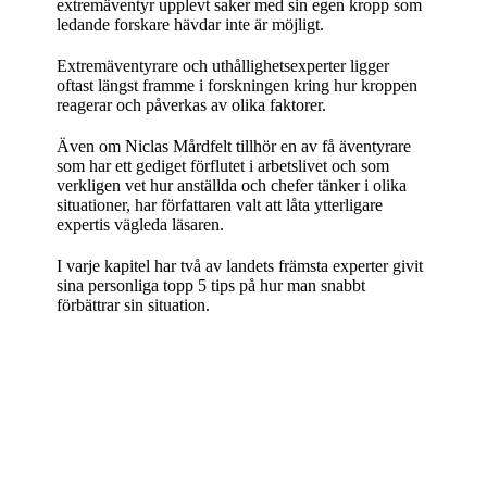
extremäventyr upplevt saker med sin egen kropp som
ledande forskare hävdar inte är möjligt.
Extremäventyrare och uthållighetsexperter ligger
oftast längst framme i forskningen kring hur kroppen
reagerar och påverkas av olika faktorer.
Även om Niclas Mårdfelt tillhör en av få äventyrare
som har ett gediget förflutet i arbetslivet och som
verkligen vet hur anställda och chefer tänker i olika
situationer, har författaren valt att låta ytterligare
expertis vägleda läsaren.
I varje kapitel har två av landets främsta experter givit
sina personliga topp 5 tips på hur man snabbt
förbättrar sin situation.