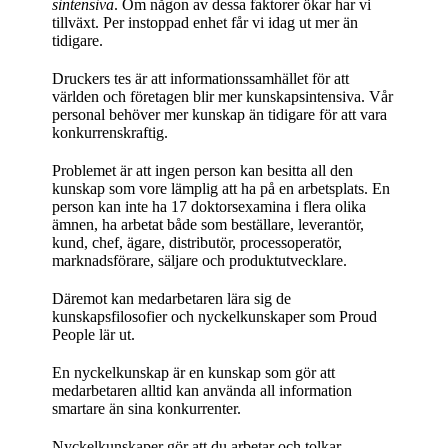
sintensiva
. Om någon av dessa faktorer ökar har vi
tillväxt. Per instoppad enhet får vi idag ut mer än
tidigare.
Druckers tes är att informationssamhället för att
världen och företagen blir mer kunskapsintensiva. Vår
personal behöver mer kunskap än tidigare för att vara
konkurrenskraftig.
Problemet är att ingen person kan besitta all den
kunskap som vore lämplig att ha på en arbetsplats. En
person kan inte ha 17 doktorsexamina i flera olika
ämnen, ha arbetat både som beställare, leverantör,
kund, chef, ägare, distributör, processoperatör,
marknadsförare, säljare och produktutvecklare.
Däremot kan medarbetaren lära sig de
kunskapsfilosofier och nyckelkunskaper som Proud
People lär ut.
En nyckelkunskap är en kunskap som gör att
medarbetaren alltid kan använda all information
smartare än sina konkurrenter.
Nyckelkunskaper gör att du arbetar och tolkar