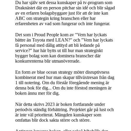
Du har själv sett dessa kunskaper på tv-program som
Draknästet där en person pitchar sin idé och blir sågad
av en erfaren bolagsbyggare just för att de inte kan
ABC om strategin kring branschen eller har
erfarenheten av vad som fungerar och inte fungerar.
Det som i Proud People kom av "Vem har lyckats
bättre än Toyota med LEAN?" och "Vem har lyckats
få personal med dålig attityd att bli ledande på
service?" har här bytts ut till hur man strategiskt
bygger bolag som kan dominera branscher där
konkurrenterna blir utmanövrerade.
En form av blue ocean strategy möter disruptivness
kombinerat med hur man skapar tillväxtresan från dag
1 till notering. Om du förstår föregående mening är
denna bok för dig... Om du inte förstod meningen är
boken ännu mer för dig.
När detta skrivs 2023 är boken fortfarande under
periodvis ständig förbättring. Projektet går på lust och
är inte väl prioriterat. Mängden kunskaper som
omfattas blir dock sakta större och större.