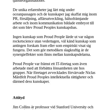
tjänsteorganisationer.
De unika erfarenheter jag lärt mig under
oceanpassagen och de kunskaper jag skaffat mig inom
PR, försäljning, affärsutveckling, hälsofrämjande
arbete och inom kommunikation bildade embryot till
det som blev Proud Peoples kunskapsbas.
Ingen kunskap som Proud People lärde ut var någon
rocketscience utan vedertagen, väl känd kunskap som
antingen forskats fram eller som empiriskt visat sig
fungera. Det som gör metodiken slagkraftig är de
synergieffekter som finns mellan kunskapsdelarna.
Proud People var främst ett IT-företag som även
arbetade med att förbättra lönsamheten ute hos
grupper. När företaget avvecklades förvärvade Niclas
Mårdfelt Proud Peoples intellektuella rättigheter och
därmed dess kunskaper.
Attityd
Jim Collins är professor vid Stanford University och