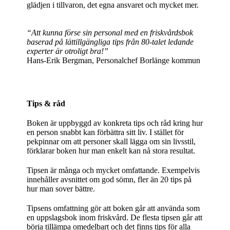
glädjen i tillvaron, det egna ansvaret och mycket mer.
“Att kunna förse sin personal med en friskvårdsbok
baserad på lättillgängliga
tips från 80-talet ledande
experter är otroligt bra!”
Hans-Erik Bergman, Personalchef Borlänge kommun
Tips & råd
Boken är uppbyggd av konkreta tips och råd kring hur
en person snabbt kan förbättra sitt liv. I stället för
pekpinnar om att personer skall lägga om sin livsstil,
förklarar boken hur man enkelt kan nå stora resultat.
Tipsen är många och mycket omfattande. Exempelvis
innehåller avsnittet om god sömn, fler än 20 tips på
hur man sover bättre.
Tipsens omfattning gör att boken går att använda som
en uppslagsbok inom friskvård. De flesta tipsen går att
börja tillämpa omedelbart och det finns tips för alla