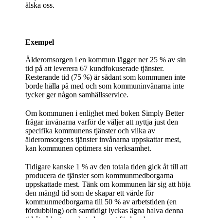
älska oss.
Exempel
Älderomsorgen i en kommun lägger ner 25 % av sin
tid på att leverera 67 kundfokuserade tjänster.
Resterande tid (75 %) är sådant som kommunen inte
borde hålla på med och som kommuninvånarna inte
tycker ger någon samhällsservice.
Om kommunen i enlighet med boken Simply Better
frågar invånarna varför de väljer att nyttja just den
specifika kommunens tjänster och vilka av
älderomsorgens tjänster invånarna uppskattar mest,
kan kommunen optimera sin verksamhet.
Tidigare kanske 1 % av den totala tiden gick åt till att
producera de tjänster som kommunmedborgarna
uppskattade mest. Tänk om kommunen lär sig att höja
den mängd tid som de skapar ett värde för
kommunmedborgarna till 50 % av arbetstiden (en
fördubbling) och samtidigt lyckas ägna halva denna