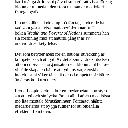
har i många år forskat på vad som gör att vissa företag
blommar ut medan den stora massan är mediokert
framgångsrik.
Innan Collins tittade djupt på företag studerade han
vad som gör att vissa nationer blommar ut. I
boken
Wealth and Poverty of Nations
summerar han
sin forskning med att naturtillgångar är av
underordnad betydelse.
Det som betyder mest för en nations utveckling är
kompetens och attityd. Av detta kan vi dra slutsatsen
att om en Svensk organisation vill blomma ut behöver
vi både skapa en bättre attityd hos varje enskild
individ samt säkerställa att deras kompetens är bättre
än deras konkurrenters.
Proud People lärde ut hur en medarbetare kan styra
sin attityd och sin lycka för att alltid arbeta med bästa
möjliga mentala förutsättningar. Företaget hjälpte
medarbetarna att bygga rutiner för att bibehålla
effekten i framtiden.