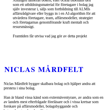
Antingen lanseras boken, eller också bibehålls den
som ett utbildningsmaterial för företagare i bolag jag
själv investerar i, säljs som fortbildning till ALMIs
affärsrådgivare eller byggs in i en AI-algorithm för att
utvärdera företagare, team, affärsmodeller, strategier
och företagarnas genomförande kraft mentalt och
resursmässigt.
Framtiden får utvisa vad jag gör av detta projekt
NICLAS MÅRDFELT
Niclas Mårdfelt bygger skalbara bolag och hjälper andra att
prestera i sina bolag.
Han är bland vissa känd som extremäventyrare, av andra som en
av landets mest efterfrågade föreläsare och i vissa kretsar som
forskare på affärsmodeller, bolagsbyggande och